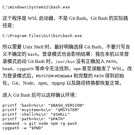
C:\Windows\System32\bash.exe
这个程序是 WSL 启动器，不是 Git Bash。Git Bash 的实际路
径是：
C:\Program Files\Git\bin\bash.exe
所以需要 Unix Shell 时，最好明确选择 Git Bash，不要只写含
义不确定的
。登录模式也会影响结果：我在本机以非登
bash
录模式启动 Git Bash 时，
没有正确加入
，
/usr/bin
PATH
、
等命令无法找到，
甚至误触发了 WSL。改
head
cygpath
npm
为登录模式后，
和完整的
得到初始
MSYSTEM=MINGW64
PATH
化，Git、Node、npm、ripgrep 以及路径转换都恢复正常。
进入 Git Bash 后可以这样确认环境：
printf
 'bash=%s\n'
 "
$BASH_VERSION
"
printf
 'msystem=%s\n'
 "
$MSYSTEM
"
printf
 'shell=%s\n'
 "
$SHELL
"
printf
 'path=%s\n'
 "
$PATH
"
command
 -v
 git
 node
 npm
 rg
 pwsh
cygpath
 -w
 "
$PWD
"