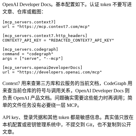
OpenAI Developer Docs。基本配置如下。认证 token 不要写进
文章、仓库或截图：
[
mcp_servers
.
context7
]
url = 
"https://mcp.context7.com/mcp"
[
mcp_servers
.
context7
.
http_headers
]
CONTEXT7_API_KEY = 
"REDACTED_CONTEXT7_API_KEY"
[
mcp_servers
.
codegraph
]
command = 
"codegraph"
args = [
"serve"
, 
"--mcp"
]
[
mcp_servers
.
openaiDeveloperDocs
]
url = 
"https://developers.openai.com/mcp"
Context7 用来查第三方库和云服务的当前文档，CodeGraph 用
来查当前仓库的符号与调用关系，OpenAI Developer Docs 则
负责 OpenAI 产品文档。问题确实需要这些能力时再调用；简
单的文件任务没有必要绕一层 MCP。
API key、登录凭据和其他 token 都是敏感信息。真实值只放在
本机配置或密钥管理系统中，不提交到 Git，也不复制到公开
文章。