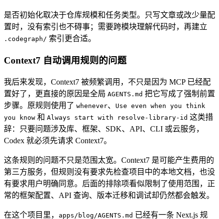
是否初始化取决于仓库规模和任务类型。只写文章或改少量配
置时，没有索引也不碍事；需要跨模块理解代码时，再建立
索引更合适。
.codegraph/
Context7 自动调用规则的问题
我后来发现，Context7 被频繁调用，不只是因为 MCP 已经配
置好了，更直接的原因是全局
把它写成了强制前置
AGENTS.md
步骤。原规则使用了
、
whenever
Use even when you think
和
这类措
you know
Always start with resolve-library-id
辞：只要问题涉及库、框架、SDK、API、CLI 或云服务，
Codex 就必须先请求 Context7。
这条规则的问题不只是范围太宽。Context7 是可能产生费用的
第三方服务，但规则没有要求先检查项目中的本地文档，也没
有要求用户明确同意。后面的排除项看似限制了使用范围，正
常的框架配置、API 查询、版本迁移和调试却仍然都会触发。
在这个项目里，
已经有一条 Next.js 规
apps/blog/AGENTS.md