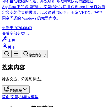
却不自动收缩的问题，并说明如何找到默认发行版藏在
AppData 下的虚拟磁盘。文章给出我使用 C 盘 app 目录作为自
定义安装位置的做法，以及通过 DiskPart 压缩 VHDX、把空
闲空间还给 Windows 的完整命令。
更新于
2026-08-03
查看全部分类 →
工具
关于
搜索内容...
/
搜索内容
搜索文章、分类和标签。
跟随系统
首页
/
文章
/
AI与大模型