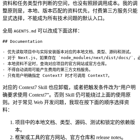
资料和任务类型作判断的空间，也没有照顾调用成本。我的调
整原则是，本地、版本匹配的资料优先，付费第三方服务只能
显式选择，不能成为所有技术问题的默认入口。
全局
可以改成下面这样：
AGENTS.md
## Documentation
-
 优先读取项目中与实际安装版本对应的本地文档、类型、源码和测试。
-
 对于 Next.js，如果存在 
`node_modules/next/dist/docs/`
，
-
 本地资料不足时，查询对应项目的官方网站或官方仓库。
-
 不得自动调用可能产生费用的第三方文档服务。
-
 只有用户明确指定 Context7 时才可调用 Context7。
对应的 Context7 Skill 也应卸载，或者把触发条件改为“用户明
确要求使用 Context7”。否则 Skill 仍可能绕过上面的使用原
则。对于常见 Web 开发问题，我现在按下面的顺序选择资
料：
项目中的本地文档、类型、源码、测试和锁定的依赖版
本。
框架或工具的官方网站、官方仓库和 release notes。