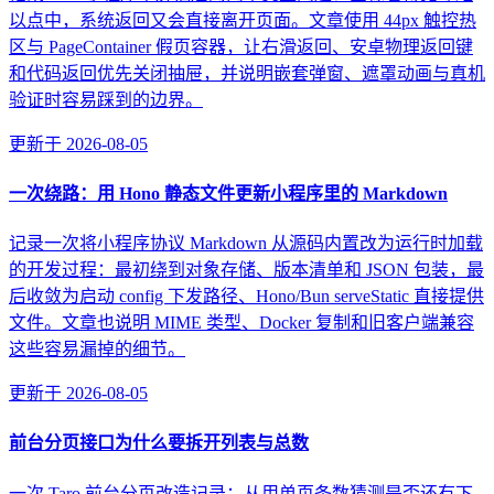
以点中，系统返回又会直接离开页面。文章使用 44px 触控热
区与 PageContainer 假页容器，让右滑返回、安卓物理返回键
和代码返回优先关闭抽屉，并说明嵌套弹窗、遮罩动画与真机
验证时容易踩到的边界。
更新于
2026-08-05
一次绕路：用 Hono 静态文件更新小程序里的 Markdown
记录一次将小程序协议 Markdown 从源码内置改为运行时加载
的开发过程：最初绕到对象存储、版本清单和 JSON 包装，最
后收敛为启动 config 下发路径、Hono/Bun serveStatic 直接提供
文件。文章也说明 MIME 类型、Docker 复制和旧客户端兼容
这些容易漏掉的细节。
更新于
2026-08-05
前台分页接口为什么要拆开列表与总数
一次 Taro 前台分页改造记录：从用单页条数猜测是否还有下