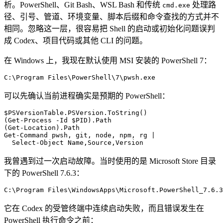
析。PowerShell、Git Bash、WSL Bash 和传统
处理路
cmd.exe
径、引号、管道、环境变量、脚本后缀和命令查找的方式并不
相同。忽略这一层，很容易把 Shell 的启动或初始化问题误判
成 Codex、项目代码或其他 CLI 的问题。
在 Windows 上，我现在默认使用 MSI 安装的 PowerShell 7：
C:\Program Files\PowerShell\7\pwsh.exe
可以先确认当前进程确实是预期的 PowerShell：
$PSVersionTable
.PSVersion.ToString()
(
Get-Process
 -
Id 
$PID
).Path
(
Get-Location
).Path
Get-Command
 pwsh
,
 git
,
 node
,
 npm
,
 rg 
|
  Select-Object
 Name
,
Source
,
Version
我曾遇到过一次启动故障。当时使用的是 Microsoft Store 目录
下的 PowerShell 7.6.3：
C:\Program Files\WindowsApps\Microsoft.PowerShell_7.6.3
它在 Codex 的受管终端中连续启动失败，而且错误发生在
PowerShell 执行命令之前：