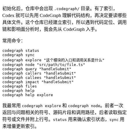
初始化后，仓库中会出现
目录。有了索引，
.codegraph/
Codex 就可以先用 CodeGraph 理解代码结构，再决定要读哪些
具体文件。这个仓库已经建立索引，所以遇到代码定位、调用
链和影响面分析时，我会先从 CodeGraph 入手。
常用命令：
codegraph
 status
codegraph
 sync
codegraph
 explore
 "这个模块的入口和调用关系是什么"
codegraph
 node
 "src/path/to/file.ts"
codegraph
 query
 "handleSubmit"
codegraph
 callers
 "handleSubmit"
codegraph
 callees
 "handleSubmit"
codegraph
 impact
 "handleSubmit"
codegraph
 files
codegraph
 help
codegraph
 help
 explore
我最常用
和
。前者一次
codegraph explore
codegraph node
返回与问题相关的符号、源码片段和调用路径，后者读取指定
符号或文件并附上行号。
用来确认索引状态，
用
status
sync
来增量更新索引。