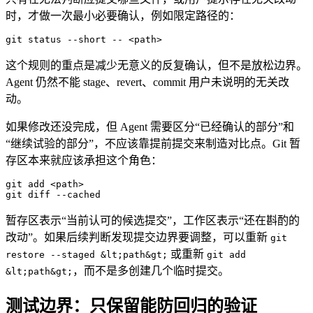
时，才做一次最小必要确认，例如限定路径的：
git status 
--
short 
--
 <
path
>
这个规则的重点是减少无意义的反复确认，但不是放松边界。
Agent 仍然不能 stage、revert、commit 用户未说明的无关改
动。
如果修改还没完成，但 Agent 需要区分“已经确认的部分”和
“继续试验的部分”，不应该靠提前提交来制造对比点。Git 暂
存区本来就应该承担这个角色：
git add 
<
path
>
git diff 
--
cached
暂存区表示“当前认可的候选提交”，工作区表示“还在斟酌的
改动”。如果后续判断发现提交边界要调整，可以重新
git
或重新
restore --staged &lt;path&gt;
git add
，而不是多创建几个临时提交。
&lt;path&gt;
测试边界：只保留能防回归的验证