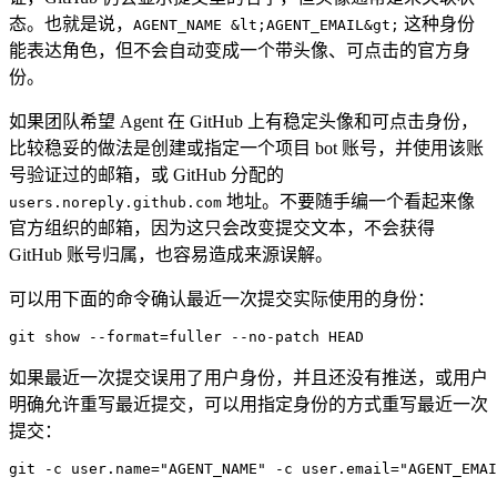
态。也就是说，
这种身份
AGENT_NAME &lt;AGENT_EMAIL&gt;
能表达角色，但不会自动变成一个带头像、可点击的官方身
份。
如果团队希望 Agent 在 GitHub 上有稳定头像和可点击身份，
比较稳妥的做法是创建或指定一个项目 bot 账号，并使用该账
号验证过的邮箱，或 GitHub 分配的
地址。不要随手编一个看起来像
users.noreply.github.com
官方组织的邮箱，因为这只会改变提交文本，不会获得
GitHub 账号归属，也容易造成来源误解。
可以用下面的命令确认最近一次提交实际使用的身份：
git show 
--
format
=
fuller 
--
no
-
patch HEAD
如果最近一次提交误用了用户身份，并且还没有推送，或用户
明确允许重写最近提交，可以用指定身份的方式重写最近一次
提交：
git 
-
c user.name
=
"AGENT_NAME"
 -
c user.email
=
"AGENT_EMAI