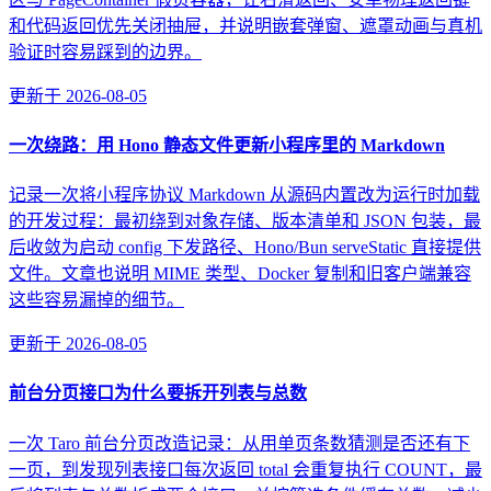
和代码返回优先关闭抽屉，并说明嵌套弹窗、遮罩动画与真机
验证时容易踩到的边界。
更新于
2026-08-05
一次绕路：用 Hono 静态文件更新小程序里的 Markdown
记录一次将小程序协议 Markdown 从源码内置改为运行时加载
的开发过程：最初绕到对象存储、版本清单和 JSON 包装，最
后收敛为启动 config 下发路径、Hono/Bun serveStatic 直接提供
文件。文章也说明 MIME 类型、Docker 复制和旧客户端兼容
这些容易漏掉的细节。
更新于
2026-08-05
前台分页接口为什么要拆开列表与总数
一次 Taro 前台分页改造记录：从用单页条数猜测是否还有下
一页，到发现列表接口每次返回 total 会重复执行 COUNT，最