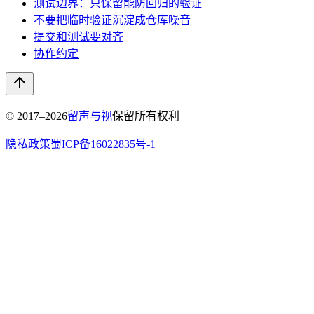
测试边界：只保留能防回归的验证
不要把临时验证沉淀成仓库噪音
提交和测试要对齐
协作约定
© 2017–
2026
留声与视
保留所有权利
隐私政策
蜀ICP备16022835号-1