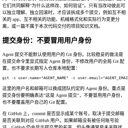
它们共同解释“为什么这样改、如何验证”。只有当改动彼此可
以独立理解、独立回滚时，才应该拆成多个提交，例如互不相
关的 app、互不相关的功能、机械格式化和实际行为变更分
离，或一篇不属于本次代码交付的项目知识文档。
提交身份：不要冒用用户身份
Agent 提交不能默认使用用户的 Git 身份。比较稳妥的做法是
在提交命令里显式指定 Agent 身份，不修改用户的全局 Git 配
置，也不要求长期写入仓库本地配置：
git 
-
c user.name
=
"AGENT_NAME"
 -
c user.email
=
"AGENT_EMAI
这里的用户名和邮箱可以换成团队约定的 Agent 身份。重点是
提交身份要明确表达“这是 Agent 提交”，不要冒用用户身份，
也不要覆盖用户自己的 Git 配置。
在 GitHub 上，commit 是否显示成某个账号，取决于提交邮箱
是否关联到对应 GitHub 用户。如果邮箱没有被任何账号验
证，GitHub 仍会显示提交里的名字，但头像通常是未关联状