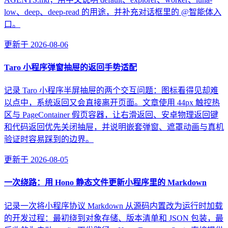
low、deep、deep-read 的用途，并补充对话框里的 @智能体入
口。
更新于
2026-08-06
Taro 小程序弹窗抽屉的返回手势适配
记录 Taro 小程序半屏抽屉的两个交互问题：图标看得见却难
以点中，系统返回又会直接离开页面。文章使用 44px 触控热
区与 PageContainer 假页容器，让右滑返回、安卓物理返回键
和代码返回优先关闭抽屉，并说明嵌套弹窗、遮罩动画与真机
验证时容易踩到的边界。
更新于
2026-08-05
一次绕路：用 Hono 静态文件更新小程序里的 Markdown
记录一次将小程序协议 Markdown 从源码内置改为运行时加载
的开发过程：最初绕到对象存储、版本清单和 JSON 包装，最