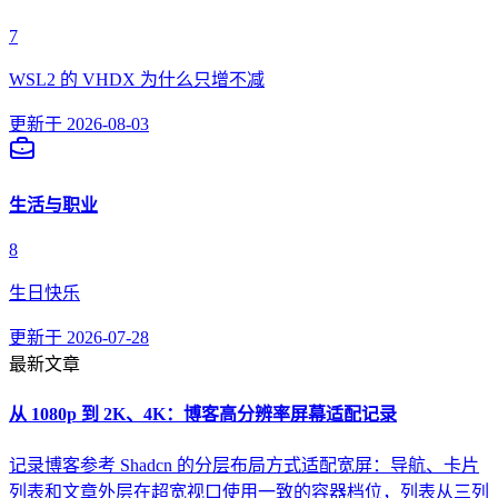
7
WSL2 的 VHDX 为什么只增不减
更新于
2026-08-03
生活与职业
8
生日快乐
更新于
2026-07-28
最新文章
从 1080p 到 2K、4K：博客高分辨率屏幕适配记录
记录博客参考 Shadcn 的分层布局方式适配宽屏：导航、卡片
列表和文章外层在超宽视口使用一致的容器档位，列表从三列