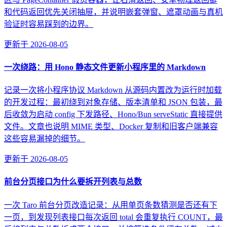
和代码返回优先关闭抽屉，并说明嵌套弹窗、遮罩动画与真机
验证时容易踩到的边界。
更新于
2026-08-05
一次绕路：用 Hono 静态文件更新小程序里的 Markdown
记录一次将小程序协议 Markdown 从源码内置改为运行时加载
的开发过程：最初绕到对象存储、版本清单和 JSON 包装，最
后收敛为启动 config 下发路径、Hono/Bun serveStatic 直接提供
文件。文章也说明 MIME 类型、Docker 复制和旧客户端兼容
这些容易漏掉的细节。
更新于
2026-08-05
前台分页接口为什么要拆开列表与总数
一次 Taro 前台分页改造记录：从用单页条数猜测是否还有下
一页，到发现列表接口每次返回 total 会重复执行 COUNT，最