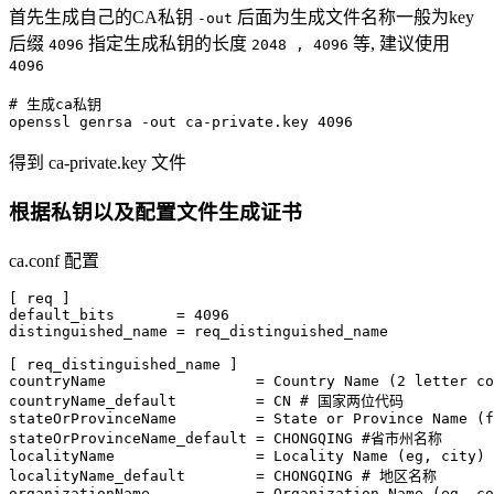
首先生成自己的CA私钥
后面为生成文件名称一般为key
-out
后缀
指定生成私钥的长度
等, 建议使用
4096
2048 , 4096
4096
# 生成ca私钥
openssl
 genrsa
 -out
 ca-private.key
 4096
得到 ca-private.key 文件
根据私钥以及配置文件生成证书
ca.conf 配置
[ req ]
default_bits
       = 4096 
distinguished_name
 = req_distinguished_name
[ req_distinguished_name ]
countryName
                 = Country Name (2 letter co
countryName_default
         = CN 
# 国家两位代码
stateOrProvinceName
         = State or Province Name (f
stateOrProvinceName_default
 = CHONGQING 
#省市州名称
localityName
                = Locality Name (eg, city)
localityName_default
        = CHONGQING 
# 地区名称
organizationName
            = Organization Name (eg, co