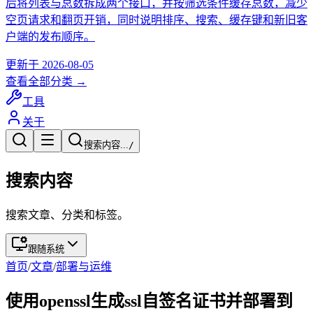
后将列表与总数拆成两个接口，并按筛选条件缓存总数，减少
空页请求和翻页开销，同时说明排序、搜索、缓存键和新旧客
户端的发布顺序。
更新于
2026-08-05
查看全部分类 →
工具
关于
搜索内容...
/
搜索内容
搜索文章、分类和标签。
跟随系统
首页
/
文章
/
部署与运维
使用openssl生成ssl自签名证书并部署到