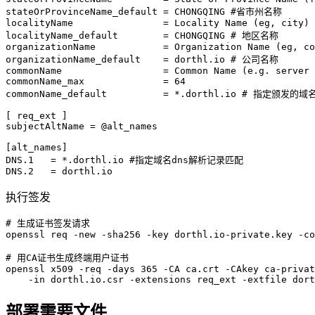
stateOrProvinceName_default
 = CHONGQING 
#省市州名称
localityName
                = Locality Name (eg, city)
localityName_default
        = CHONGQING 
# 地区名称
organizationName
            = Organization Name (eg, co
organizationName_default
    = dorthl.io 
# 公司名称
commonName
                  = Common Name (e.g. server 
commonName_max
              = 64
commonName_default
          = *.dorthl.io 
# 指定颁发的域名
[ req_ext ]
subjectAltName
 = @alt_names
[alt_names]
DNS.1
   = *.dorthl.io 
#指定域名dns解析记录匹配
DNS.2
   = dorthl.io
执行签发
# 生成证书签发请求
openssl
 req
 -new
 -sha256
 -key
 dorthl.io-private.key
 -co
# 用CA证书生成终端用户证书
openssl
 x509
 -req
 -days
 365
 -CA
 ca.crt
 -CAkey
 ca-privat
    -in
 dorthl.io.csr
 -extensions
 req_ext
 -extfile
 dort
部署需要文件