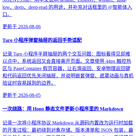
low、deep、deep-read 的用途，并补充对话框里的 @智能体入
口。
更新于
2026-08-06
Taro 小程序弹窗抽屉的返回手势适配
记录 Taro 小程序半屏抽屉的两个交互问题：图标看得见却难
以点中，系统返回又会直接离开页面。文章使用 44px 触控热
区与 PageContainer 假页容器，让右滑返回、安卓物理返回键
和代码返回优先关闭抽屉，并说明嵌套弹窗、遮罩动画与真机
验证时容易踩到的边界。
更新于
2026-08-05
一次绕路：用 Hono 静态文件更新小程序里的 Markdown
记录一次将小程序协议 Markdown 从源码内置改为运行时加载
的开发过程：最初绕到对象存储、版本清单和 JSON 包装，最