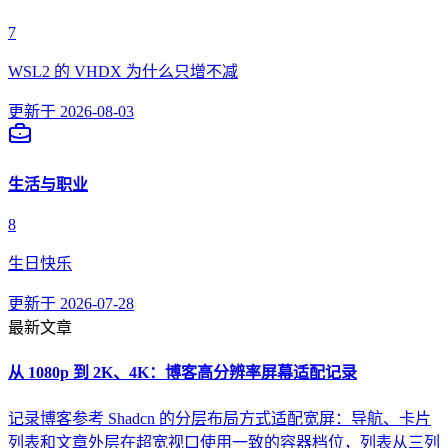
7
WSL2 的 VHDX 为什么只增不减
更新于
2026-08-03
生活与职业
8
生日快乐
更新于
2026-07-28
最新文章
从 1080p 到 2K、4K：博客高分辨率屏幕适配记录
记录博客参考 Shadcn 的分层布局方式适配宽屏：导航、卡片
列表和文章外层在超宽视口使用一致的容器档位，列表从三列