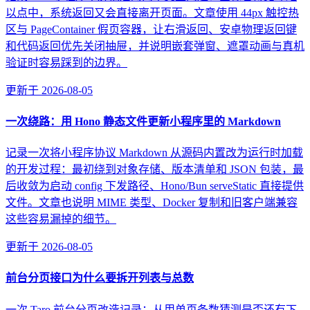
以点中，系统返回又会直接离开页面。文章使用 44px 触控热
区与 PageContainer 假页容器，让右滑返回、安卓物理返回键
和代码返回优先关闭抽屉，并说明嵌套弹窗、遮罩动画与真机
验证时容易踩到的边界。
更新于
2026-08-05
一次绕路：用 Hono 静态文件更新小程序里的 Markdown
记录一次将小程序协议 Markdown 从源码内置改为运行时加载
的开发过程：最初绕到对象存储、版本清单和 JSON 包装，最
后收敛为启动 config 下发路径、Hono/Bun serveStatic 直接提供
文件。文章也说明 MIME 类型、Docker 复制和旧客户端兼容
这些容易漏掉的细节。
更新于
2026-08-05
前台分页接口为什么要拆开列表与总数
一次 Taro 前台分页改造记录：从用单页条数猜测是否还有下