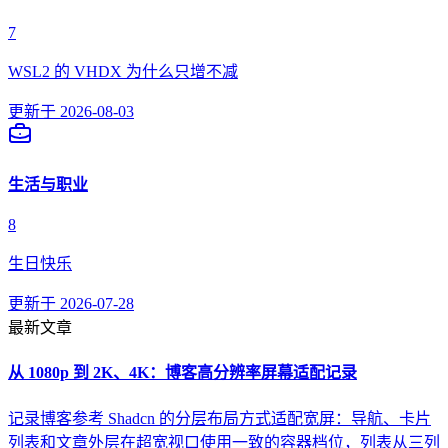
7
WSL2 的 VHDX 为什么只增不减
更新于
2026-08-03
生活与职业
8
生日快乐
更新于
2026-07-28
最新文章
从 1080p 到 2K、4K：博客高分辨率屏幕适配记录
记录博客参考 Shadcn 的分层布局方式适配宽屏：导航、卡片
列表和文章外层在超宽视口使用一致的容器档位，列表从三列