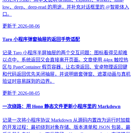
low、deep、deep-read 的用途，并补充对话框里的 @智能体入
口。
更新于
2026-08-06
Taro 小程序弹窗抽屉的返回手势适配
记录 Taro 小程序半屏抽屉的两个交互问题：图标看得见却难
以点中，系统返回又会直接离开页面。文章使用 44px 触控热
区与 PageContainer 假页容器，让右滑返回、安卓物理返回键
和代码返回优先关闭抽屉，并说明嵌套弹窗、遮罩动画与真机
验证时容易踩到的边界。
更新于
2026-08-05
一次绕路：用 Hono 静态文件更新小程序里的 Markdown
记录一次将小程序协议 Markdown 从源码内置改为运行时加载
的开发过程：最初绕到对象存储、版本清单和 JSON 包装，最