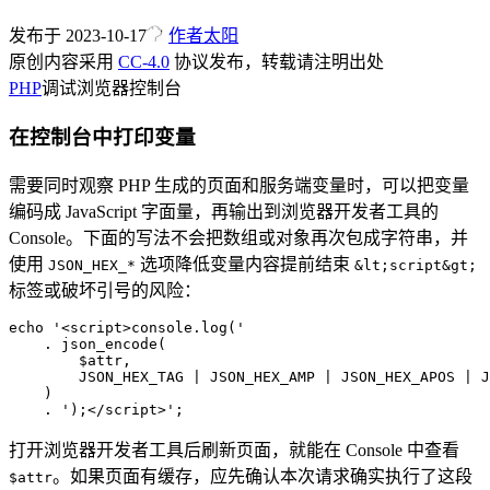
发布于
2023-10-17
作者
太阳
原创内容采用
CC-4.0
协议发布，转载请注明出处
PHP
调试
浏览器控制台
在控制台中打印变量
需要同时观察 PHP 生成的页面和服务端变量时，可以把变量
编码成 JavaScript 字面量，再输出到浏览器开发者工具的
Console。下面的写法不会把数组或对象再次包成字符串，并
使用
选项降低变量内容提前结束
JSON_HEX_*
&lt;script&gt;
标签或破坏引号的风险：
echo
 '<script>console.log('
    .
 json_encode
(
        $attr,
        JSON_HEX_TAG
 |
 JSON_HEX_AMP
 |
 JSON_HEX_APOS
 |
 J
    )
    .
 ');</script>'
;
打开浏览器开发者工具后刷新页面，就能在 Console 中查看
。如果页面有缓存，应先确认本次请求确实执行了这段
$attr